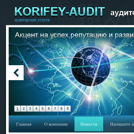
1
2
3
4
5
6
7
8
9
Главная
О компании
Новости
Напишите 